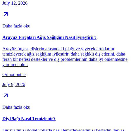
July 12, 2026
Daha fazla oku
Arayüz Fırçaları Ağız Sağlığını Nasıl İyileştirir?
Arayüz fırçası, dişlerin arasındaki plağı ve yiyecek artıklarını
temizleyerek ağız sağlığını iyileştirir; daha sağlıklı diş etlerini, daha
ferah bir nefesi destekler ve diş problemlerinin daha iyi önlenmesine
yardımcı olur.
Orthodontics
July 9, 2026
Daha fazla oku
Diş Plağı Nasıl Temizlenir?
Diş plağınızı doğal yollarla nasıl temizleyeceğinizi keşfedin: beyaz