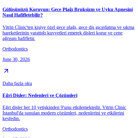
Gülüşünüzü Koruyun: Gece Plağı Bruksizm ve Uyku Apnesini
Nasıl Hafifletebilir?
Vitrin Clinic'ten kişiye özel gece plağı, gece diş gıcırdatma ve sıkma
hareketlerinin yarattığı kuvvetleri emerek dişleri korur ve çene
ağrısını hafifletir.
Orthodontics
June 30, 2026
Daha fazla oku
Eğri Dişler: Nedenleri ve Çözümleri
Eğri dişler her 10 yetişkinden 9'unu etkilemektedir. Vitrin Clinic
İstanbul'da sunulan modern çözümleri, nedenlerini ve etkilerini
keşfedin.
Orthodontics