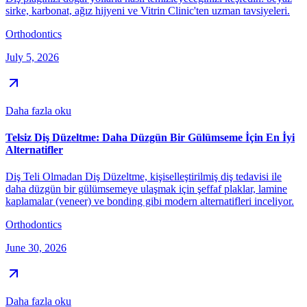
sirke, karbonat, ağız hijyeni ve Vitrin Clinic'ten uzman tavsiyeleri.
Orthodontics
July 5, 2026
Daha fazla oku
Telsiz Diş Düzeltme: Daha Düzgün Bir Gülümseme İçin En İyi
Alternatifler
Diş Teli Olmadan Diş Düzeltme, kişiselleştirilmiş diş tedavisi ile
daha düzgün bir gülümsemeye ulaşmak için şeffaf plaklar, lamine
kaplamalar (veneer) ve bonding gibi modern alternatifleri inceliyor.
Orthodontics
June 30, 2026
Daha fazla oku