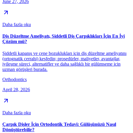
June 27, 2026
Daha fazla oku
Diş Düzeltme Ameliyatı, Şiddetli Diş Çarpıklıkları İçin En İyi
Çözüm mü?
Şiddetli kapanış ve çene bozuklukları için diş düzeltme ameliyatını
(ortognatik cerrahi) keşfedin; prosedürler, maliyetler, avantajlar,
iyileşme süreci, alternatifler ve daha sağlıklı bir gülümseme için
uzman görüşleri burada.
Orthodontics
April 28, 2026
Daha fazla oku
Çarpık Dişler İçin Ortodontik Tedavi: Gülüşünüzü Nasıl
Dönüştürebilir?