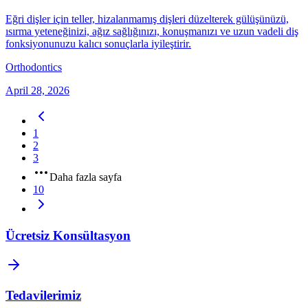
Eğri dişler için teller, hizalanmamış dişleri düzelterek gülüşünüzü,
ısırma yeteneğinizi, ağız sağlığınızı, konuşmanızı ve uzun vadeli diş
fonksiyonunuzu kalıcı sonuçlarla iyileştirir.
Orthodontics
April 28, 2026
1
2
3
Daha fazla sayfa
10
Ücretsiz Konsültasyon
Tedavilerimiz