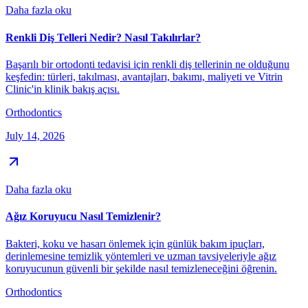
Daha fazla oku
Renkli Diş Telleri Nedir? Nasıl Takılırlar?
Başarılı bir ortodonti tedavisi için renkli diş tellerinin ne olduğunu
keşfedin: türleri, takılması, avantajları, bakımı, maliyeti ve Vitrin
Clinic'in klinik bakış açısı.
Orthodontics
July 14, 2026
Daha fazla oku
Ağız Koruyucu Nasıl Temizlenir?
Bakteri, koku ve hasarı önlemek için günlük bakım ipuçları,
derinlemesine temizlik yöntemleri ve uzman tavsiyeleriyle ağız
koruyucunun güvenli bir şekilde nasıl temizleneceğini öğrenin.
Orthodontics