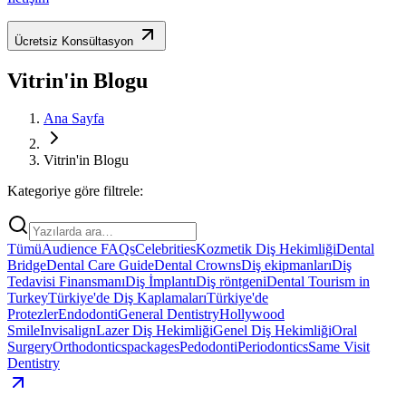
Ücretsiz Konsültasyon
Vitrin'in Blogu
Ana Sayfa
Vitrin'in Blogu
Kategoriye göre filtrele:
Tümü
Audience FAQs
Celebrities
Kozmetik Diş Hekimliği
Dental
Bridge
Dental Care Guide
Dental Crowns
Diş ekipmanları
Diş
Tedavisi Finansmanı
Diş İmplantı
Diş röntgeni
Dental Tourism in
Turkey
Türkiye'de Diş Kaplamaları
Türkiye'de
Protezler
Endodonti
General Dentistry
Hollywood
Smile
Invisalign
Lazer Diş Hekimliği
Genel Diş Hekimliği
Oral
Surgery
Orthodontics
packages
Pedodonti
Periodontics
Same Visit
Dentistry