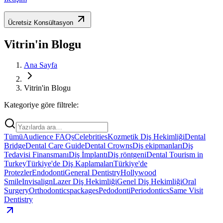
Ücretsiz Konsültasyon
Vitrin'in Blogu
Ana Sayfa
Vitrin'in Blogu
Kategoriye göre filtrele:
Tümü
Audience FAQs
Celebrities
Kozmetik Diş Hekimliği
Dental
Bridge
Dental Care Guide
Dental Crowns
Diş ekipmanları
Diş
Tedavisi Finansmanı
Diş İmplantı
Diş röntgeni
Dental Tourism in
Turkey
Türkiye'de Diş Kaplamaları
Türkiye'de
Protezler
Endodonti
General Dentistry
Hollywood
Smile
Invisalign
Lazer Diş Hekimliği
Genel Diş Hekimliği
Oral
Surgery
Orthodontics
packages
Pedodonti
Periodontics
Same Visit
Dentistry