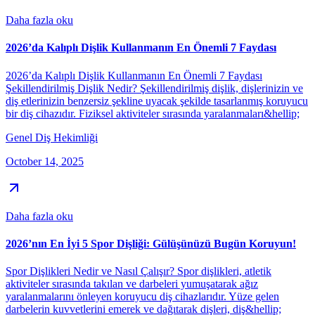
Daha fazla oku
2026’da Kalıplı Dişlik Kullanmanın En Önemli 7 Faydası
2026’da Kalıplı Dişlik Kullanmanın En Önemli 7 Faydası
Şekillendirilmiş Dişlik Nedir? Şekillendirilmiş dişlik, dişlerinizin ve
diş etlerinizin benzersiz şekline uyacak şekilde tasarlanmış koruyucu
bir diş cihazıdır. Fiziksel aktiviteler sırasında yaralanmaları&hellip;
Genel Diş Hekimliği
October 14, 2025
Daha fazla oku
2026’nın En İyi 5 Spor Dişliği: Gülüşünüzü Bugün Koruyun!
Spor Dişlikleri Nedir ve Nasıl Çalışır? Spor dişlikleri, atletik
aktiviteler sırasında takılan ve darbeleri yumuşatarak ağız
yaralanmalarını önleyen koruyucu diş cihazlarıdır. Yüze gelen
darbelerin kuvvetlerini emerek ve dağıtarak dişleri, diş&hellip;