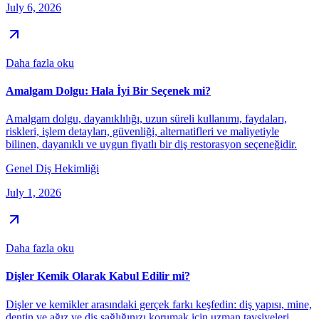
July 6, 2026
Daha fazla oku
Amalgam Dolgu: Hala İyi Bir Seçenek mi?
Amalgam dolgu, dayanıklılığı, uzun süreli kullanımı, faydaları,
riskleri, işlem detayları, güvenliği, alternatifleri ve maliyetiyle
bilinen, dayanıklı ve uygun fiyatlı bir diş restorasyon seçeneğidir.
Genel Diş Hekimliği
July 1, 2026
Daha fazla oku
Dişler Kemik Olarak Kabul Edilir mi?
Dişler ve kemikler arasındaki gerçek farkı keşfedin: diş yapısı, mine,
dentin ve ağız ve diş sağlığınızı korumak için uzman tavsiyeleri.