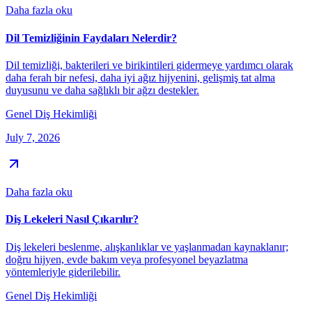
Daha fazla oku
Dil Temizliğinin Faydaları Nelerdir?
Dil temizliği, bakterileri ve birikintileri gidermeye yardımcı olarak
daha ferah bir nefesi, daha iyi ağız hijyenini, gelişmiş tat alma
duyusunu ve daha sağlıklı bir ağzı destekler.
Genel Diş Hekimliği
July 7, 2026
Daha fazla oku
Diş Lekeleri Nasıl Çıkarılır?
Diş lekeleri beslenme, alışkanlıklar ve yaşlanmadan kaynaklanır;
doğru hijyen, evde bakım veya profesyonel beyazlatma
yöntemleriyle giderilebilir.
Genel Diş Hekimliği