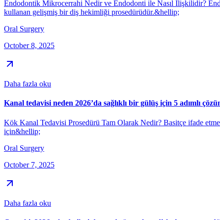
Endodontik Mikrocerrahi Nedir ve Endodonti ile Nasıl İlişkilidir? End
kullanan gelişmiş bir diş hekimliği prosedürüdür.&hellip;
Oral Surgery
October 8, 2025
Daha fazla oku
Kanal tedavisi neden 2026’da sağlıklı bir gülüş için 5 adımlı çöz
Kök Kanal Tedavisi Prosedürü Tam Olarak Nedir? Basitçe ifade etmek ger
için&hellip;
Oral Surgery
October 7, 2025
Daha fazla oku