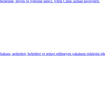
 beslenme, hijyen ve iyileşme süreci. Vitrin Clinic uzman tavsiyeleri.
akımı, nedenleri, belirtileri ve tedavi edilmeyen vakaların risklerini öğ