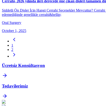
Cerrahi, 2026 yılında ileri derecede öne çıkan dişleri tamamen dü
Şiddetli Ön Dişler İçin Hangi Cerrahi Seçenekler Mevcuttur? Cerrahi Şi
edemediğinde genellikle cerrahi&hellip;
Oral Surgery
October 1, 2025
1
2
Ücretsiz Konsültasyon
Tedavilerimiz