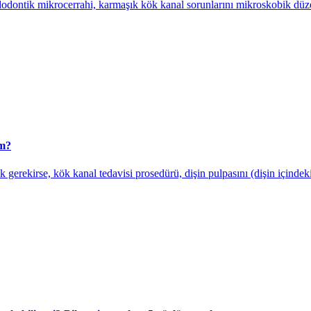
odontik mikrocerrahi, karmaşık kök kanal sorunlarını mikroskobik düzeyd
üm?
ekirse, kök kanal tedavisi prosedürü, dişin pulpasını (dişin içindeki c