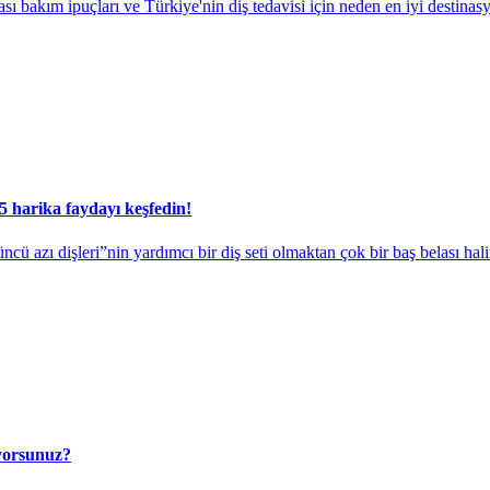
ası bakım ipuçları ve Türkiye'nin diş tedavisi için neden en iyi destina
5 harika faydayı keşfedin!
 azı dişleri”nin yardımcı bir diş seti olmaktan çok bir baş belası haline
yorsunuz?