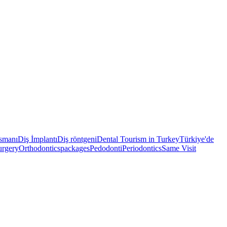
nsmanı
Diş İmplantı
Diş röntgeni
Dental Tourism in Turkey
Türkiye'de
urgery
Orthodontics
packages
Pedodonti
Periodontics
Same Visit