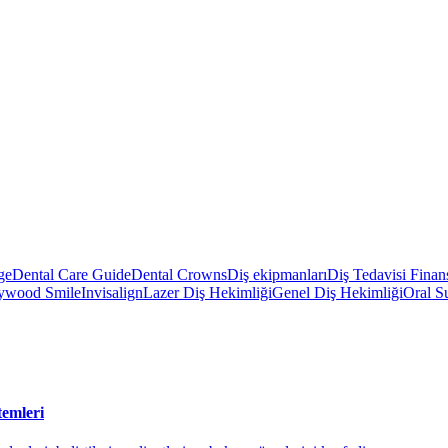
ge
Dental Care Guide
Dental Crowns
Diş ekipmanları
Diş Tedavisi Fina
ywood Smile
Invisalign
Lazer Diş Hekimliği
Genel Diş Hekimliği
Oral S
temleri