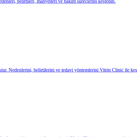
nedenleri, belirtileri, maliyetleri ve bakım süreçlerini keşfedin.
ur. Nedenlerini, belirtilerini ve tedavi yöntemlerini Vitrin Clinic ile keş