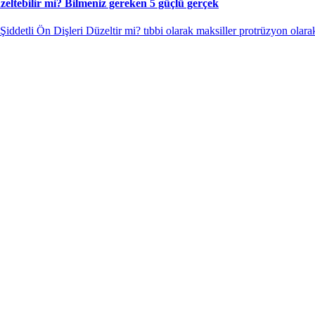
zeltebilir mi? Bilmeniz gereken 5 güçlü gerçek
ddetli Ön Dişleri Düzeltir mi? tıbbi olarak maksiller protrüzyon olarak 