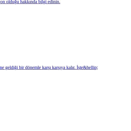
syon olduğu hakkında bilgi edinin.
 geldiği bir dönemle karşı karşıya kalır. İşte&hellip;