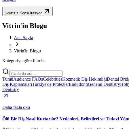
Ücretsiz Konsültasyon
Vitrin'in Blogu
Ana Sayfa
Vitrin'in Blogu
Kategoriye göre filtrele:
Tümü
Audience FAQs
Celebrities
Kozmetik Diş Hekimliği
Dental Brid
Diş Kaplamaları
Türkiye'de Protezler
Endodonti
General Dentistry
Holl
Dentistry
Daha fazla oku
Ölü Bir Diş Nasıl Kurtarılır? Nedenleri, Belirtileri ve Tedavi Yön