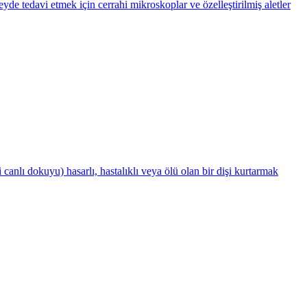
e tedavi etmek için cerrahi mikroskoplar ve özelleştirilmiş aletler
anlı dokuyu) hasarlı, hastalıklı veya ölü olan bir dişi kurtarmak