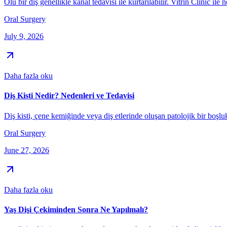
Ölü bir diş genellikle kanal tedavisi ile kurtarılabilir. Vitrin Clinic ile 
Oral Surgery
July 9, 2026
Daha fazla oku
Diş Kisti Nedir? Nedenleri ve Tedavisi
Diş kisti, çene kemiğinde veya diş etlerinde oluşan patolojik bir boşlukt
Oral Surgery
June 27, 2026
Daha fazla oku
Yaş Dişi Çekiminden Sonra Ne Yapılmalı?