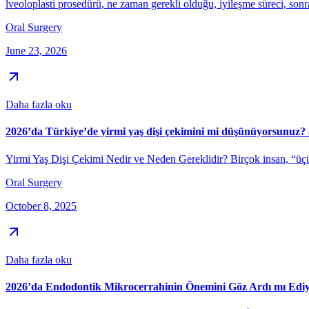
lveoloplasti prosedürü, ne zaman gerekli olduğu, iyileşme süreci, sonr
Oral Surgery
June 23, 2026
Daha fazla oku
2026’da Türkiye’de yirmi yaş dişi çekimini mi düşünüyorsunuz? 
Yirmi Yaş Dişi Çekimi Nedir ve Neden Gereklidir? Birçok insan, “üçüncü
Oral Surgery
October 8, 2025
Daha fazla oku
2026’da Endodontik Mikrocerrahinin Önemini Göz Ardı mı Edi