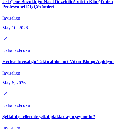
Üst Çene Bozukluğu Nasıl Düzeltilir? Vitrin Kliniği'nden
Profesyonel Diş Çözümleri
Invisalign
May 10, 2026
Daha fazla oku
Herkes Invisalign Taktırabilir mi? Vitrin Kliniği Açıklıyor
Invisalign
May 6, 2026
Daha fazla oku
Şeffaf diş telleri ile şeffaf plaklar aynı şey midir?
Invisalign