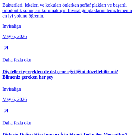
Bakterileri, lekeleri ve kokuları önlerken şeffaf plakları ve başarılı
ortodontik sonuçları korumak için Invisalign plaklarını temizlemenin
en iyi yolunu öğrenin.
Invisalign
May 6, 2026
Daha fazla oku
Diş telleri gerçekten de üst çene eğriliğini düzeltebilir mi?
Bilmeniz gereken her şey
Invisalign
May 6, 2026
Daha fazla oku
Dişlerin Doğru Hizalanması İçin Hangi Tedaviler Mevcuttur?