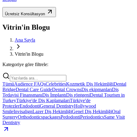
Ücretsiz Konsültasyon
Vitrin'in Blogu
Ana Sayfa
Vitrin'in Blogu
Kategoriye göre filtrele:
Tümü
Audience FAQs
Celebrities
Kozmetik Diş Hekimliği
Dental
Bridge
Dental Care Guide
Dental Crowns
Diş ekipmanları
Diş
Tedavisi Finansmanı
Diş İmplantı
Diş röntgeni
Dental Tourism in
Turkey
Türkiye'de Diş Kaplamaları
Türkiye'de
Protezler
Endodonti
General Dentistry
Hollywood
Smile
Invisalign
Lazer Diş Hekimliği
Genel Diş Hekimliği
Oral
Surgery
Orthodontics
packages
Pedodonti
Periodontics
Same Visit
Dentistry