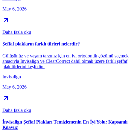
May 6, 2026
Daha fazla oku
Şeffaf plakların farklı türleri nelerdir?
Gülüşünüz ve yaşam tarzınız için en iyi ortodontik çözümü seçmek
amacıyla Invisalign ve ClearCorrect dahil olmak üzere farklı şeffaf
plak türlerini keşfedin.
Invisalign
May 6, 2026
Daha fazla oku
İnvisalign Şeffaf Plakları Temizlemenin En İyi Yolu: Kapsamlı
Kılavuz