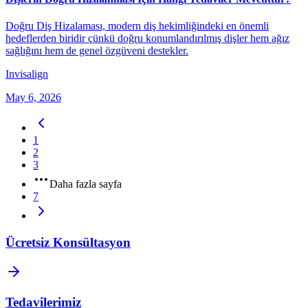
Doğru Diş Hizalaması, modern diş hekimliğindeki en önemli
hedeflerden biridir çünkü doğru konumlandırılmış dişler hem ağız
sağlığını hem de genel özgüveni destekler.
Invisalign
May 6, 2026
1
2
3
Daha fazla sayfa
7
Ücretsiz Konsültasyon
Tedavilerimiz