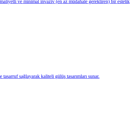
maliyetli ve minimal invaziv (en az müdahale gerektiren) bir estetik
sarruf sağlayarak kaliteli gülüş tasarımları sunar.