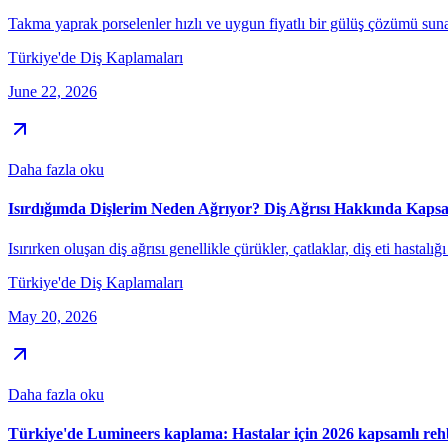
Takma yaprak porselenler hızlı ve uygun fiyatlı bir gülüş çözümü sunar 
Türkiye'de Diş Kaplamaları
June 22, 2026
Daha fazla oku
Isırdığımda Dişlerim Neden Ağrıyor? Diş Ağrısı Hakkında Kapsa
Isırırken oluşan diş ağrısı genellikle çürükler, çatlaklar, diş eti hasta
Türkiye'de Diş Kaplamaları
May 20, 2026
Daha fazla oku
Türkiye'de Lumineers kaplama: Hastalar için 2026 kapsamlı reh