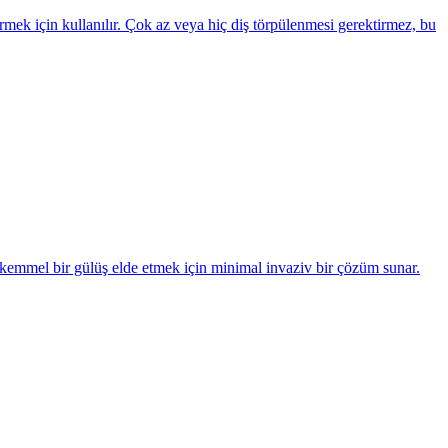
mek için kullanılır. Çok az veya hiç diş törpülenmesi gerektirmez, bu
ükemmel bir gülüş elde etmek için minimal invaziv bir çözüm sunar.