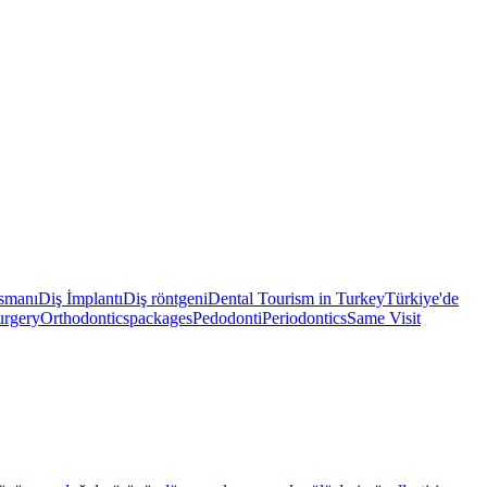
nsmanı
Diş İmplantı
Diş röntgeni
Dental Tourism in Turkey
Türkiye'de
urgery
Orthodontics
packages
Pedodonti
Periodontics
Same Visit