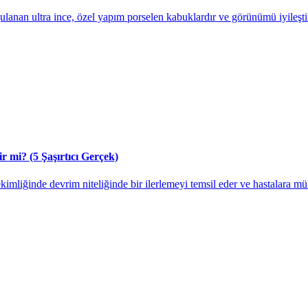
lanan ultra ince, özel yapım porselen kabuklardır ve görünümü iyileştir
r mi? (5 Şaşırtıcı Gerçek)
kimliğinde devrim niteliğinde bir ilerlemeyi temsil eder ve hastalara m