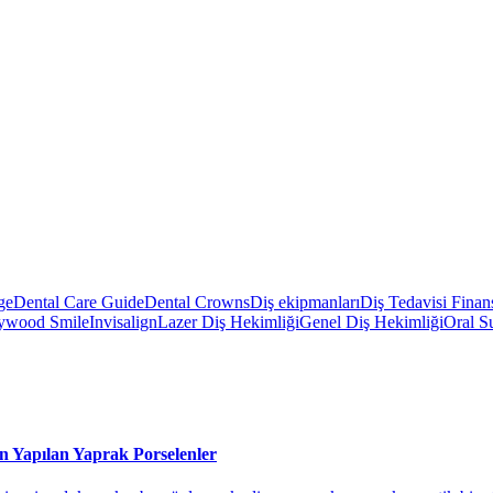
ge
Dental Care Guide
Dental Crowns
Diş ekipmanları
Diş Tedavisi Fina
ywood Smile
Invisalign
Lazer Diş Hekimliği
Genel Diş Hekimliği
Oral S
n Yapılan Yaprak Porselenler