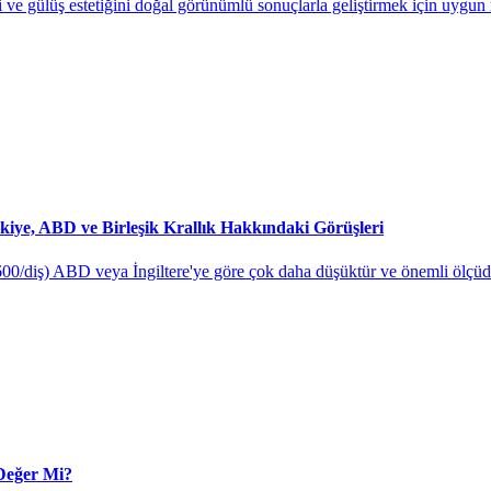
ni ve gülüş estetiğini doğal görünümlü sonuçlarla geliştirmek için uygun 
rkiye, ABD ve Birleşik Krallık Hakkındaki Görüşleri
0/diş) ABD veya İngiltere'ye göre çok daha düşüktür ve önemli ölçüde ta
Değer Mi?