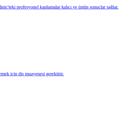
inic'teki profesyonel kaplamalar kalıcı ve üstün sonuçlar sağlar.
lemek için diş muayenesi gerektirir.