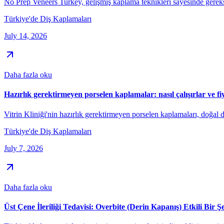
No Prep Veneers Turkey, gelişmiş kaplama teknikleri sayesinde gereks
Türkiye'de Diş Kaplamaları
July 14, 2026
Daha fazla oku
Hazırlık gerektirmeyen porselen kaplamalar: nasıl çalışırlar ve fiy
Vitrin Kliniği'nin hazırlık gerektirmeyen porselen kaplamaları, doğal 
Türkiye'de Diş Kaplamaları
July 7, 2026
Daha fazla oku
Üst Çene İleriliği Tedavisi: Overbite (Derin Kapanış) Etkili Bir Şe