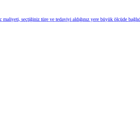
liyeti, seçtiğiniz türe ve tedaviyi aldığınız yere büyük ölçüde bağlıd