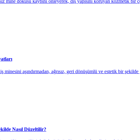
iz mine dokusu kaybını önleyerek, diş yapısını koruyan kozmetik bir ç
atları
diş minesini aşındırmadan, ağrısız, geri dönüşümlü ve estetik bir şekil
kilde Nasıl Düzeltilir?