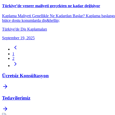
Türkiye’de veneer maliyeti gerçekten ne kadar değişiyor
Kaplama Maliyeti Genellikle Ne Kadardan Başlar? Kaplama başlangıç ma
bütçe dostu konumlarda diş&hellip;
Türkiye'de Diş Kaplamaları
September 19, 2025
1
2
Ücretsiz Konsültasyon
Tedavilerimiz