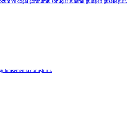
özüm ve doğal görünümlü sonuçlar sunarak gülüşleri güzelleştirir.
de gülümsemenizi dönüştürür.