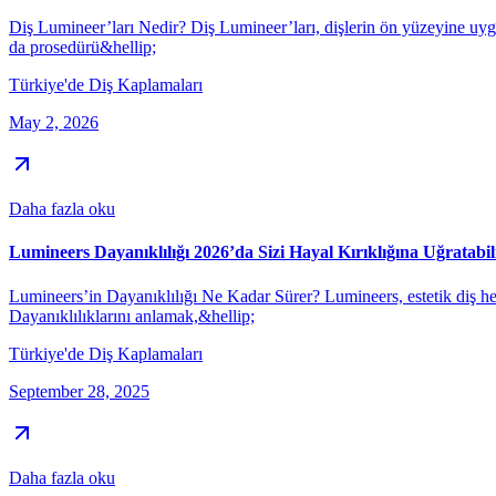
Diş Lumineer’ları Nedir? Diş Lumineer’ları, dişlerin ön yüzeyine uygu
da prosedürü&hellip;
Türkiye'de Diş Kaplamaları
May 2, 2026
Daha fazla oku
Lumineers Dayanıklılığı 2026’da Sizi Hayal Kırıklığına Uğratabili
Lumineers’in Dayanıklılığı Ne Kadar Sürer? Lumineers, estetik diş he
Dayanıklılıklarını anlamak,&hellip;
Türkiye'de Diş Kaplamaları
September 28, 2025
Daha fazla oku