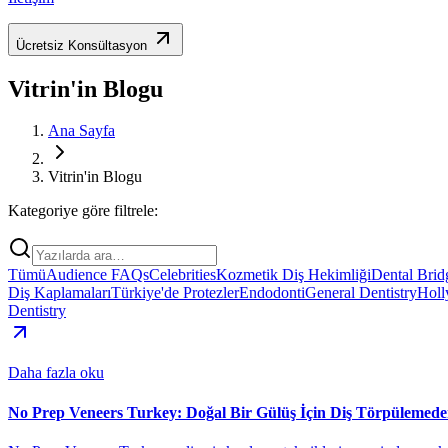
Ücretsiz Konsültasyon
Vitrin'in Blogu
Ana Sayfa
Vitrin'in Blogu
Kategoriye göre filtrele:
Tümü
Audience FAQs
Celebrities
Kozmetik Diş Hekimliği
Dental Brid
Diş Kaplamaları
Türkiye'de Protezler
Endodonti
General Dentistry
Holl
Dentistry
Daha fazla oku
No Prep Veneers Turkey: Doğal Bir Gülüş İçin Diş Törpülemede