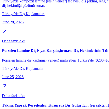
Türkiye'de kompozit lamine (resin veneer) tedavisi; diş şeklini, rengi
diş hekimliği çözümü sunar.
Türkiye'de Diş Kaplamaları
June 28, 2026
Daha fazla oku
Porselen Lamine Diş Fiyat Karşılaştırması: Diş Hekimlerinin Tü
Porselen lamine diş kaplama (veneer) maliyetleri Türkiye'de ($200–$60
Türkiye'de Diş Kaplamaları
June 25, 2026
Daha fazla oku
Takma Yaprak Porselenler: Kusursuz Bir Gülüş İçin Gerçekten 