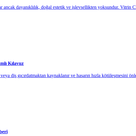
ancak dayanıklılık, doğal estetik ve işlevsellikten yoksundur. Vitrin Cl
mlı Kılavuz
lığı veya diş gıcırdatmaktan kaynaklanır ve hasarın hızla kötüleşmesini ön
beri