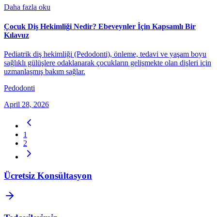
Daha fazla oku
Çocuk Diş Hekimliği Nedir? Ebeveynler İçin Kapsamlı Bir
Kılavuz
Pediatrik diş hekimliği (Pedodonti), önleme, tedavi ve yaşam boyu
sağlıklı gülüşlere odaklanarak çocukların gelişmekte olan dişleri için
uzmanlaşmış bakım sağlar.
Pedodonti
April 28, 2026
1
2
Ücretsiz Konsültasyon