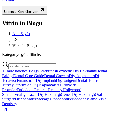
Ücretsiz Konsültasyon
Vitrin'in Blogu
Ana Sayfa
Vitrin'in Blogu
Kategoriye göre filtrele:
Tümü
Audience FAQs
Celebrities
Kozmetik Diş Hekimliği
Dental
Bridge
Dental Care Guide
Dental Crowns
Diş ekipmanları
Diş
Tedavisi Finansmanı
Diş İmplantı
Diş röntgeni
Dental Tourism in
Turkey
Türkiye'de Diş Kaplamaları
Türkiye'de
Protezler
Endodonti
General Dentistry
Hollywood
Smile
Invisalign
Lazer Diş Hekimliği
Genel Diş Hekimliği
Oral
Surgery
Orthodontics
packages
Pedodonti
Periodontics
Same Visit
Dentistry