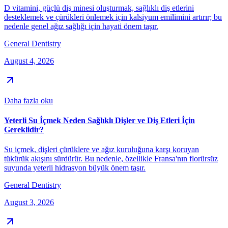
D vitamini, güçlü diş minesi oluşturmak, sağlıklı diş etlerini
desteklemek ve çürükleri önlemek için kalsiyum emilimini artırır; bu
nedenle genel ağız sağlığı için hayati önem taşır.
General Dentistry
August 4, 2026
Daha fazla oku
Yeterli Su İçmek Neden Sağlıklı Dişler ve Diş Etleri İçin
Gereklidir?
Su içmek, dişleri çürüklere ve ağız kuruluğuna karşı koruyan
tükürük akışını sürdürür. Bu nedenle, özellikle Fransa'nın florürsüz
suyunda yeterli hidrasyon büyük önem taşır.
General Dentistry
August 3, 2026