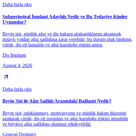
Daha fazla oku
Subperiosteal İmplant Adaylığı Nedir ve Bu Tedaviye Kimler
Uygundur?
Beyin sisi, günlük ağız ve diş bakımı alışkanlıklarını aksatarak
dolaylı yoldan ağız sağlığına zarar verebilir; bu durum plak birikimi,
çürük, diş eti hastalığı ve ağız kuruluğu riskini artırır.
Diş İmplantı
August 4, 2026
Daha fazla oku
Beyin Sisi ile Ağız Sağlığı Arasındaki Bağlantı Nedir?
Beyin sisi; odaklanmayı, motivasyonu ve günlük bakım düzenini
azaltarak çürük, diş eti sorunları ve ağız kuruluğu riskini artırabilir
ve böylece ağız sağlığını olumsuz etkileyebilir.
General Dentistry