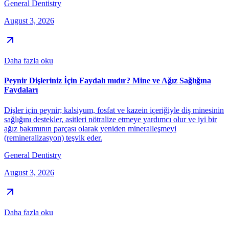
General Dentistry
August 3, 2026
Daha fazla oku
Peynir Dişleriniz İçin Faydalı mıdır? Mine ve Ağız Sağlığına
Faydaları
Dişler için peynir; kalsiyum, fosfat ve kazein içeriğiyle diş minesinin
sağlığını destekler, asitleri nötralize etmeye yardımcı olur ve iyi bir
ağız bakımının parçası olarak yeniden mineralleşmeyi
(remineralizasyon) teşvik eder.
General Dentistry
August 3, 2026
Daha fazla oku