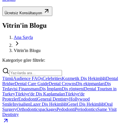
Ücretsiz Konsültasyon
Vitrin'in Blogu
Ana Sayfa
Vitrin'in Blogu
Kategoriye göre filtrele:
Tümü
Audience FAQs
Celebrities
Kozmetik Diş Hekimliği
Dental
Bridge
Dental Care Guide
Dental Crowns
Diş ekipmanları
Diş
Tedavisi Finansmanı
Diş İmplantı
Diş röntgeni
Dental Tourism in
Turkey
Türkiye'de Diş Kaplamaları
Türkiye'de
Protezler
Endodonti
General Dentistry
Hollywood
Smile
Invisalign
Lazer Diş Hekimliği
Genel Diş Hekimliği
Oral
Surgery
Orthodontics
packages
Pedodonti
Periodontics
Same Visit
Dentistry