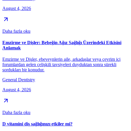
August 4, 2026
Daha fazla oku
Emzirme ve Dişler: Bebeğin Ağız Sağlığı Üzerindeki Etkisini
Anlamak
Emzirme ve Dişler, ebeveynlerin aile, arkadaşlar veya çevrim içi
forumlardan gelen çelişkili tavsiyeleri duyduktan sonra sürekli
sordukları bir konudur.
General Dentistry
August 4, 2026
Daha fazla oku
D vitamini diş sağlığınızı etkiler mi?