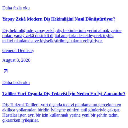
Daha fazla oku
Yapay Zekâ Modern Diş Hekimliğini Nasıl Dönüştürüyor?
Diş hekimliğinde yapay zekâ, diş hekimlerinin yerini almak yerine
onları yapay zekâ destekli dijital araçlarla destekleyerek teşhis,
tedavi planlaması ve kişiselleştirilmiş bakımı geliştiriyor.
General Dentistry
August 3, 2026
Daha fazla oku
Tatiller Yurt Dışında Diş Tedavisi İçin Neden En İyi Zamandır?
Diş Turizmi Tatilleri, yurt dışında tedavi planlamanın gerçekten en
akıllıca yollarından biridir. İyileşme günleri tatil günleriyle çakışır.
Hastalar işten ayrı bir izin kullanmak yerine yeni bir şehrin tadını
çıkarırken iyileşirler.