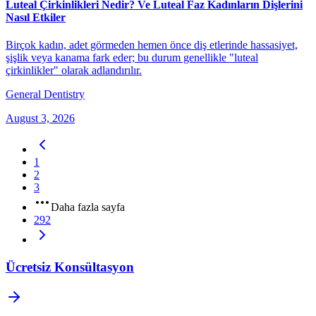
Luteal Çirkinlikleri Nedir? Ve Luteal Faz Kadınların Dişlerini
Nasıl Etkiler
Birçok kadın, adet görmeden hemen önce diş etlerinde hassasiyet,
şişlik veya kanama fark eder; bu durum genellikle "luteal
çirkinlikler" olarak adlandırılır.
General Dentistry
August 3, 2026
1
2
3
Daha fazla sayfa
292
Ücretsiz Konsültasyon